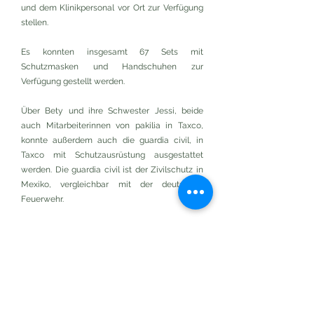
und dem Klinikpersonal vor Ort zur Verfügung
stellen.
Es konnten insgesamt 67 Sets mit
Schutzmasken und Handschuhen zur
Verfügung gestellt werden.
Über Bety und ihre Schwester Jessi, beide
auch Mitarbeiterinnen von pakilia in Taxco,
konnte außerdem auch die guardia civil, in
Taxco mit Schutzausrüstung ausgestattet
werden. Die guardia civil ist der Zivilschutz in
Mexiko, vergleichbar mit der deutschen
Feuerwehr.
Sie sind bei Notständen dafür da Hilfe zu
leisten und waren im Zuge der
ausgebrochenen Pandemie dafür
verantwortlich infizierte Patient*innen in
medizinische Versorgung zu bringen.