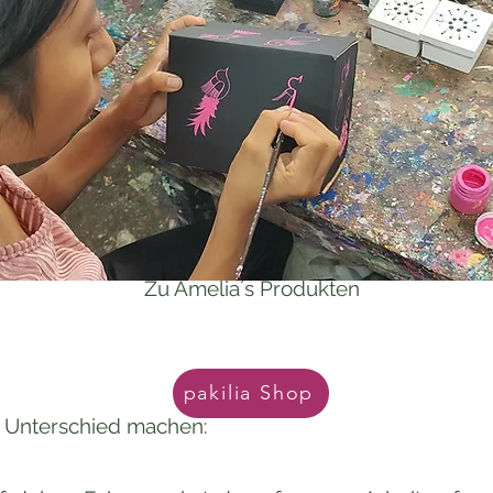
Zu Amelia´
s Produkte
n
pakilia Shop
 Unterschied machen: