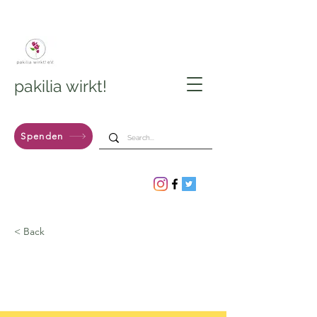
pakilia wirkt!
Spenden
< Back
1000 Euro für den
Verein pakilia wirkt!