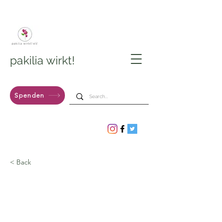
pakilia wirkt!
Spenden
< Back
1000 Euro für den
Verein pakilia wirkt!