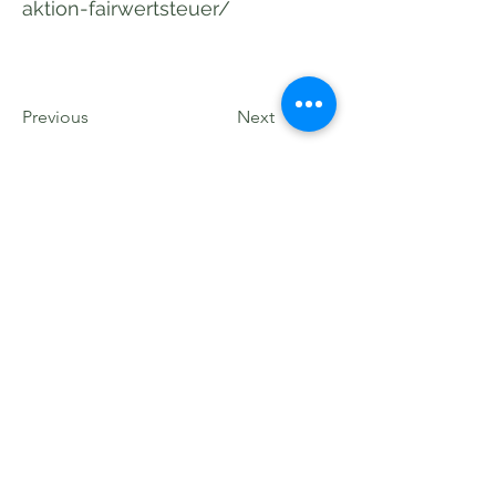
aktion-fairwertsteuer/
Previous
Next
Abonniere unseren Newsletter hier!
Einreichen
©2020 pakilia wirkt!
Impressum