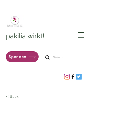
pakilia wirkt!
Spenden
< Back
Verzicht auf Rückgeld
im Köngener